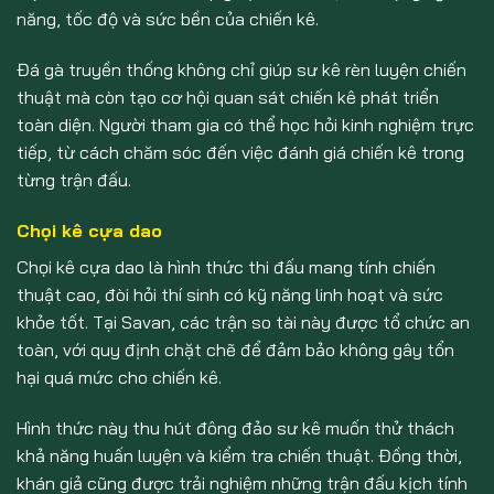
năng, tốc độ và sức bền của chiến kê.
Đá gà truyền thống không chỉ giúp sư kê rèn luyện chiến
thuật mà còn tạo cơ hội quan sát chiến kê phát triển
toàn diện. Người tham gia có thể học hỏi kinh nghiệm trực
tiếp, từ cách chăm sóc đến việc đánh giá chiến kê trong
từng trận đấu.
Chọi kê cựa dao
Chọi kê cựa dao là hình thức thi đấu mang tính chiến
thuật cao, đòi hỏi thí sinh có kỹ năng linh hoạt và sức
khỏe tốt. Tại Savan, các trận so tài này được tổ chức an
toàn, với quy định chặt chẽ để đảm bảo không gây tổn
hại quá mức cho chiến kê.
Hình thức này thu hút đông đảo sư kê muốn thử thách
khả năng huấn luyện và kiểm tra chiến thuật. Đồng thời,
khán giả cũng được trải nghiệm những trận đấu kịch tính