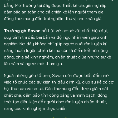
bằng. Môi trường tại đây được thiết kế chuyên nghiệp,
đảm bảo an toàn cho cả chiến kê lẫn người tham gia,
đồng thời mang đến trải nghiệm thú vị cho khán giả.
Trường gà Savan
nổi bật với cơ sở vật chất hiện đại,
quy trình thi đấu bài bản và đội ngũ nhân viên giàu kinh
nghiệm. Nơi đây không chỉ giúp người nuôi rèn luyện kỹ
năng, huấn luyện chiến kê mà còn là điểm kết nối cộng
đồng, chia sẻ kinh nghiệm, chiến thuật giữa những sư kê
lâu năm và người mới tham gia.
Ngoài những yếu tố trên, Savan còn được biết đến nhờ
việc tổ chức các sự kiện thi đấu định kỳ, giúp sư kê có cơ
hội thử sức và so tài. Các thư hùng đều được giám sát
chặt chẽ, đảm bảo tính công bằng và minh bạch, đồng
thời tạo điều kiện để người chơi rèn luyện chiến thuật,
nâng cao kinh nghiệm thực chiến.