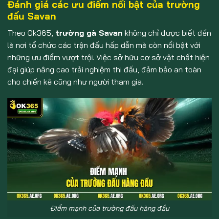
Đánh giá các ưu điểm nổi bật của trường
đấu Savan
Theo Ok365,
trường gà Savan
không chỉ được biết đến
là nơi tổ chức các trận đấu hấp dẫn mà còn nổi bật với
những ưu điểm vượt trội. Việc sở hữu cơ sở vật chất hiện
đại giúp nâng cao trải nghiệm thi đấu, đảm bảo an toàn
cho chiến kê cũng như người tham gia.
Điểm mạnh của trường đấu hàng đầu