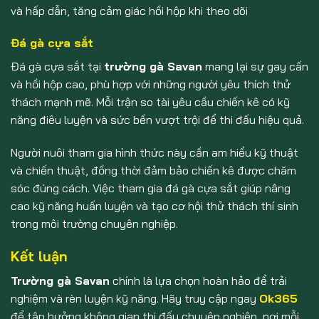
và hấp dẫn, tăng cảm giác hồi hộp khi theo dõi
Đá gà cựa sắt
Đá gà cựa sắt tại
trường gà Savan
mang lại sự gay cấn
và hồi hộp cao, phù hợp với những người yêu thích thử
thách mạnh mẽ. Mỗi trận so tài yêu cầu chiến kê có kỹ
năng điêu luyện và sức bền vượt trội để thi đấu hiệu quả.
Người nuôi tham gia hình thức này cần am hiểu kỹ thuật
và chiến thuật, đồng thời đảm bảo chiến kê được chăm
sóc đúng cách. Việc tham gia đá gà cựa sắt giúp nâng
cao kỹ năng huấn luyện và tạo cơ hội thử thách thí sinh
trong môi trường chuyên nghiệp.
Kết luận
Trường gà Savan
chính là lựa chọn hoàn hảo để trải
nghiệm và rèn luyện kỹ năng. Hãy truy cập ngay
Ok365
để tận hưởng không gian thi đấu chuyên nghiệp, nơi mỗi