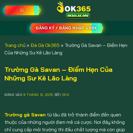
Bỏ
qua
nội
dung
ĐĂNG KÝ / ĐĂNG NHẬP +88K
Trang chủ
»
Đá Gà Ok365
»
Trường Gà Savan – Điểm Hẹn
Của Những Sư Kê Lão Làng
Trường Gà Savan – Điểm Hẹn Của
Những Sư Kê Lão Làng
ĐĂNG VÀO
9 THÁNG 12, 2025
BỞI
SEO
Trường gà Savan
từ lâu đã trở thành điểm đến quen
thuộc của những người đam mê cá cược. Nơi đây không
chỉ cung cấp môi trường thi đấu chất lượng mà còn giúp