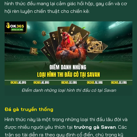
hình thức đều mang lại cảm giác hồi hộp, gay cấn và cơ
hội rèn luyện chiến thuật cho chiến kê:
Điểm danh những loại hình thi đấu có tại Savan
Đá gà truyền thống
Hình thức này là một trong những loại thi đấu lâu đời và
được nhiều người yêu thích tại
trường gà Savan
. Các
trận so tài diễn ra theo quy định cổ điển, chú trọng kỹ