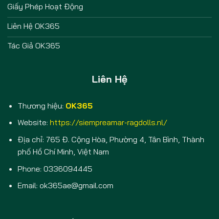
Giấy Phép Hoạt Động
Liên Hệ OK365
Tác Giả OK365
Liên Hệ
Thương hiệu:
OK365
Website:
https://siempreamar-ragdolls.nl/
Địa chỉ: 765 Đ. Cộng Hòa, Phường 4, Tân Bình, Thành
phố Hồ Chí Minh, Việt Nam
Phone: 0336094445
Email:
ok365ae@gmail.com