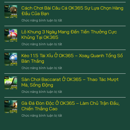
Trận
Nhận
Đá
Cách Chơi Bài Câu Cá OK365 Sự Lựa Chọn Hàng
Thưởng
Gà
Khủng
Đầu Của Bạn
24
Tại
Chức năng bình luận bị tắt
ở
Tỷ
OK365
Cách
Ở
Chơi
Lô Khung 3 Ngày Mang Đến Tiền Thưởng Cực
OK365
Bài
–
Khủng Tại OK365
Câu
Thu
Chức năng bình luận bị tắt
ở
Cá
Hút
Lô
OK365
Sự
Khung
Kèo 1 1.5 Tài Xỉu Ở OK365 – Xoay Quanh Tổng Số
Sự
Chú
3
Lựa
Bàn Thắng
Ý
Ngày
Chọn
Của
Chức năng bình luận bị tắt
ở
Mang
Hàng
Người
Kèo
Đến
Đầu
Xem
1
Sàn Chơi Baccarat Ở OK365 – Thao Tác Mượt
Tiền
Của
1.5
Thưởng
Mà, Sống Động
Bạn
Tài
Cực
Chức năng bình luận bị tắt
ở
Xỉu
Khủng
Sàn
Ở
Tại
Chơi
Gà Đá Đòn Độc Ở OK365 – Làm Chủ Trận Đấu,
OK365
OK365
Baccarat
–
Chiến Thắng Cao
Ở
Xoay
Chức năng bình luận bị tắt
ở
OK365
Quanh
Gà
–
Tổng
Đá
Thao
Số