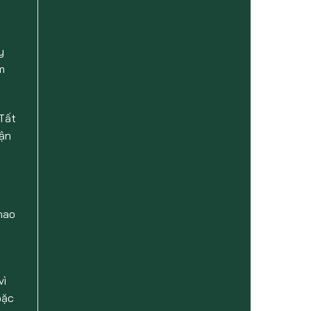
y
m
 Tất
hận
hao
vì
oặc