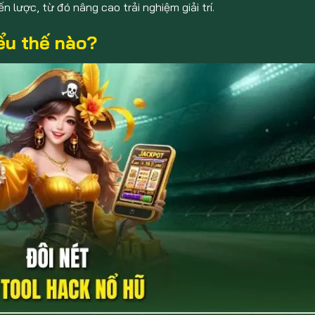
n lược, từ đó nâng cao trải nghiệm giải trí.
ểu thế nào?