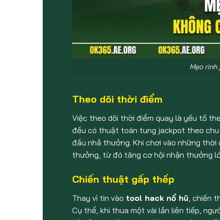
Mẹo rinh
Theo dõi thời điểm
Việc theo dõi thời điểm quay là yếu tố the
đều có thuật toán tung jackpot theo chu 
đầu nhả thưởng. Khi chơi vào những thời đ
thưởng, từ đó tăng cơ hội nhận thưởng lớ
Chiến thuật gấp thếp
Thay vì tin vào
tool hack nổ hũ
, chiến 
Cụ thể, khi thua một vài lần liên tiếp, ng