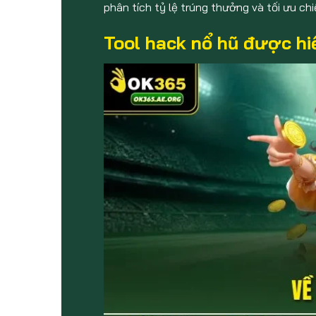
phân tích tỷ lệ trúng thưởng và tối ưu chiế
Tool hack nổ hũ được hi