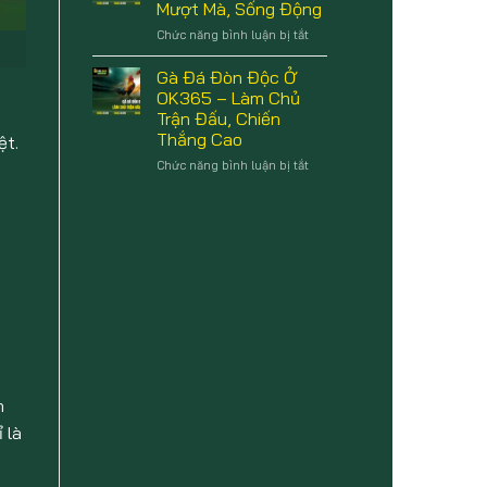
Mượt Mà, Sống Động
Xỉu
Tại
Chức năng bình luận bị tắt
ở
Ở
OK365
Sàn
OK365
Chơi
–
Gà Đá Đòn Độc Ở
Baccarat
Xoay
OK365 – Làm Chủ
Ở
Quanh
Trận Đấu, Chiến
OK365
Tổng
Thắng Cao
ệt.
–
Số
Thao
Chức năng bình luận bị tắt
Bàn
ở
Tác
Thắng
Gà
Mượt
Đá
Mà,
Đòn
Sống
Độc
Động
Ở
OK365
–
Làm
Chủ
Trận
Đấu,
Chiến
h
Thắng
Cao
 là