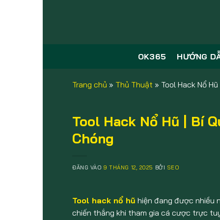
Bỏ
qua
nội
dung
OK365
HƯỚNG D
Trang chủ
»
Thủ Thuật
»
Tool Hack Nổ Hũ
Tool Hack Nổ Hũ | Bí 
Chóng
ĐĂNG VÀO
9 THÁNG 12, 2025
BỞI
SEO
Tool hack nổ hũ
hiện đang được nhiều n
chiến thắng khi tham gia cá cược trực tu