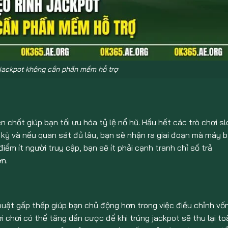
 jackpot không cần phần mềm hỗ trợ
n chốt giúp bạn tối ưu hóa tỷ lệ nổ hũ. Hầu hết các trò chơi sl
kỳ và nếu quan sát đủ lâu, bạn sẽ nhận ra giai đoạn mà máy 
iểm ít người truy cập, bạn sẽ ít phải cạnh tranh chỉ số trả
n.
thuật gấp thếp giúp bạn chủ động hơn trong việc điều chỉnh vốn
ười chơi có thể tăng dần cược để khi trúng jackpot sẽ thu lại to