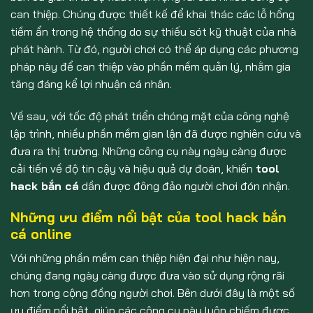
can thiệp. Chúng được thiết kế để khai thác các lỗ hổng
tiềm ẩn trong hệ thống do sự thiếu sót kỹ thuật của nhà
phát hành. Từ đó, người chơi có thể áp dụng các phương
pháp này để can thiệp vào phần mềm quản lý, nhằm gia
tăng đáng kể lợi nhuận cá nhân.
Về sau, với tốc độ phát triển chóng mặt của công nghệ
lập trình, nhiều phần mềm gian lận đã được nghiên cứu và
đưa ra thị trường. Những công cụ này ngày càng được
cải tiến về độ tin cậy và hiệu quả dự đoán, khiến
tool
hack bắn cá
dần được đông đảo người chơi đón nhận.
Những ưu điểm nổi bật của tool hack bắn
cá online
Với những phần mềm can thiệp hiện đại như hiện nay,
chúng đang ngày càng được đưa vào sử dụng rộng rãi
hơn trong cộng đồng người chơi. Bên dưới đây là một số
ưu điểm nổi bật, giúp các công cụ này luôn chiếm được