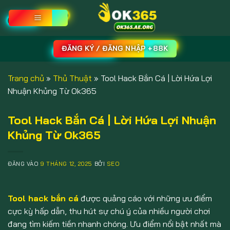
Bỏ
qua
nội
dung
ĐĂNG KÝ / ĐĂNG NHẬP +88K
Trang chủ
»
Thủ Thuật
»
Tool Hack Bắn Cá | Lời Hứa Lợi
Nhuận Khủng Từ Ok365
Tool Hack Bắn Cá | Lời Hứa Lợi Nhuận
Khủng Từ Ok365
ĐĂNG VÀO
9 THÁNG 12, 2025
BỞI
SEO
Tool hack bắn cá
được quảng cáo với những ưu điểm
cực kỳ hấp dẫn, thu hút sự chú ý của nhiều người chơi
đang tìm kiếm tiền nhanh chóng. Ưu điểm nổi bật nhất mà