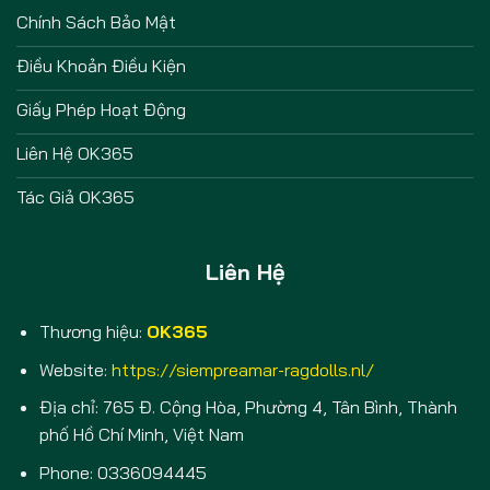
Chính Sách Bảo Mật
Điều Khoản Điều Kiện
Giấy Phép Hoạt Động
Liên Hệ OK365
Tác Giả OK365
Liên Hệ
Thương hiệu:
OK365
Website:
https://siempreamar-ragdolls.nl/
Địa chỉ: 765 Đ. Cộng Hòa, Phường 4, Tân Bình, Thành
phố Hồ Chí Minh, Việt Nam
Phone: 0336094445