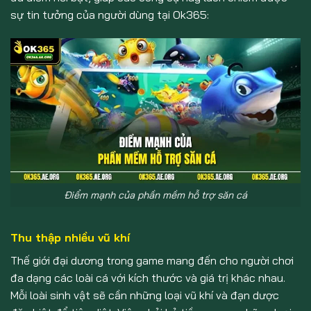
sự tin tưởng của người dùng tại Ok365:
Điểm mạnh của phần mềm hỗ trợ săn cá
Thu thập nhiều vũ khí
Thế giới đại dương trong game mang đến cho người chơi
đa dạng các loài cá với kích thước và giá trị khác nhau.
Mỗi loài sinh vật sẽ cần những loại vũ khí và đạn dược