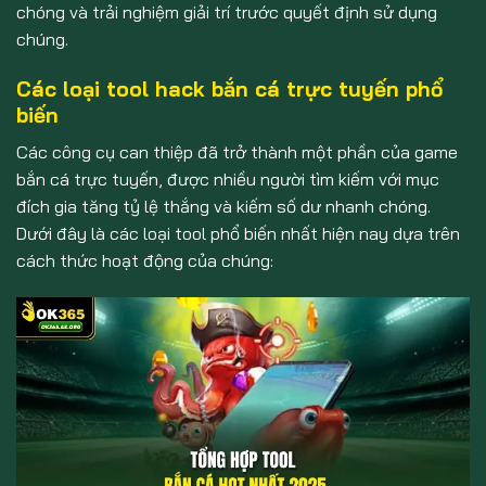
chóng và trải nghiệm giải trí trước quyết định sử dụng
chúng.
Các loại tool hack bắn cá trực tuyến phổ
biến
Các công cụ can thiệp đã trở thành một phần của game
bắn cá trực tuyến, được nhiều người tìm kiếm với mục
đích gia tăng tỷ lệ thắng và kiếm số dư nhanh chóng.
Dưới đây là các loại tool phổ biến nhất hiện nay dựa trên
cách thức hoạt động của chúng: