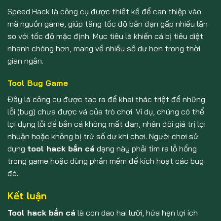
Speed Hack là công cụ được thiết kế để can thiệp vào
mã nguồn game, giúp tăng tốc độ bắn đạn gấp nhiều lần
so với tốc độ mặc định. Mục tiêu là khiến cá bị tiêu diệt
nhanh chóng hơn, mang về nhiều số dư hơn trong thời
gian ngắn.
Tool Bug Game
Đây là công cụ được tạo ra để khai thác triệt để những
lỗi (bug) chưa được vá của trò chơi. Ví dụ, chúng có thể
lợi dụng lỗi để bắn cá không mất đạn, nhân đôi giá trị lợi
nhuận hoặc không bị trừ số dư khi chơi. Người chơi sử
dụng
tool hack bắn cá
dạng này phải tìm ra lỗ hổng
trong game hoặc dùng phần mềm để kích hoạt các bug
đó.
Kết luận
Tool hack bắn cá
là con dao hai lưỡi, hứa hẹn lợi ích