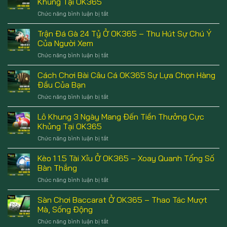
Khủng Tại OK365
Chức năng bình luận bị tắt
ở
Cách
Chơi
Trận Đá Gà 24 Tỷ Ở OK365 – Thu Hút Sự Chú Ý
Baccarat
Của Người Xem
Luôn
Chức năng bình luận bị tắt
ở
Thắng
Trận
Nhận
Đá
Cách Chơi Bài Câu Cá OK365 Sự Lựa Chọn Hàng
Thưởng
Gà
Khủng
Đầu Của Bạn
24
Tại
Chức năng bình luận bị tắt
ở
Tỷ
OK365
Cách
Ở
Chơi
Lô Khung 3 Ngày Mang Đến Tiền Thưởng Cực
OK365
Bài
–
Khủng Tại OK365
Câu
Thu
Chức năng bình luận bị tắt
ở
Cá
Hút
Lô
OK365
Sự
Khung
Kèo 1 1.5 Tài Xỉu Ở OK365 – Xoay Quanh Tổng Số
Sự
Chú
3
Lựa
Bàn Thắng
Ý
Ngày
Chọn
Của
Chức năng bình luận bị tắt
ở
Mang
Hàng
Người
Kèo
Đến
Đầu
Xem
1
Sàn Chơi Baccarat Ở OK365 – Thao Tác Mượt
Tiền
Của
1.5
Thưởng
Mà, Sống Động
Bạn
Tài
Cực
Chức năng bình luận bị tắt
ở
Xỉu
Khủng