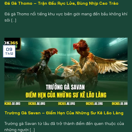
Đá Gà Thomo – Trận Đấu Rực Lửa, Bùng Nhịp Cao Trào
Đá gà Thomo nổi tiếng khu vực biên giới mang đến bầu không khí
sôi [...]
09
Th12
Trường Gà Savan – Điểm Hẹn Của Những Sư Kê Lão Làng
Trường gà Savan từ lâu đã trở thành điểm đến quen thuộc của
những người [...]