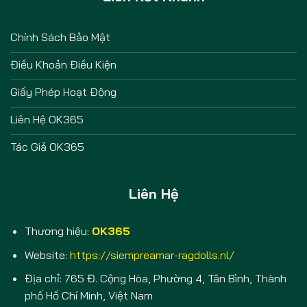
Chính Sách Bảo Mật
Điều Khoản Điều Kiện
Giấy Phép Hoạt Động
Liên Hệ OK365
Tác Giả OK365
Liên Hệ
Thương hiệu:
OK365
Website:
https://siempreamar-ragdolls.nl/
Địa chỉ: 765 Đ. Cộng Hòa, Phường 4, Tân Bình, Thành
phố Hồ Chí Minh, Việt Nam