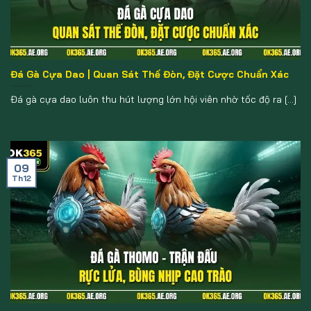
Đá Gà Cựa Dao | Quan Sát Thế Đòn, Đặt Cược Chuẩn Xác
Đá gà cựa dao luôn thu hút lượng lớn hội viên nhờ tốc độ ra [...]
09
Th12